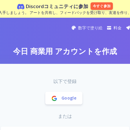
Discordコミュニティに参加
今すぐ参加
入手しましょう。 アートを共有し、フィードバックを受け取り、友達を作り
数字で塗り絵
料金
今日 商業用 アカウントを作成
以下で登録
Google
または