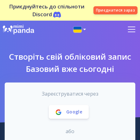
Приєднуйтесь до спільноти
Приєднатися зараз
Discord
Створіть свій обліковий запис
Базовий вже сьогодні
Зареєструватися через
Google
або