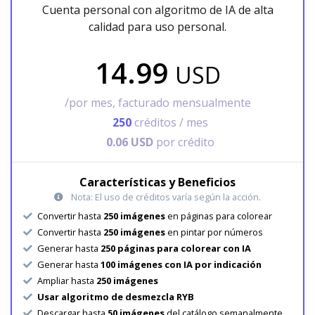
Cuenta personal con algoritmo de IA de alta
calidad para uso personal.
14.99
USD
/por mes, facturado mensualmente
250
créditos / mes
0.06 USD
por crédito
Características y Beneficios
Nota: El uso de créditos varía según la acción.
Convertir hasta
250 imágenes
en páginas para colorear
Convertir hasta
250 imágenes
en pintar por números
Generar hasta
250 páginas para colorear con IA
Generar hasta
100 imágenes con IA por indicación
Ampliar hasta
250 imágenes
Usar algoritmo de desmezcla RYB
Descargar hasta
50 imágenes
del catálogo semanalmente