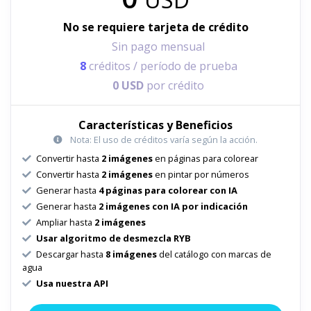
No se requiere tarjeta de crédito
Sin pago mensual
8
créditos / período de prueba
0 USD
por crédito
Características y Beneficios
Nota: El uso de créditos varía según la acción.
Convertir hasta
2 imágenes
en páginas para colorear
Convertir hasta
2 imágenes
en pintar por números
Generar hasta
4 páginas para colorear con IA
Generar hasta
2 imágenes con IA por indicación
Ampliar hasta
2 imágenes
Usar algoritmo de desmezcla RYB
Descargar hasta
8 imágenes
del catálogo con marcas de
agua
Usa nuestra API