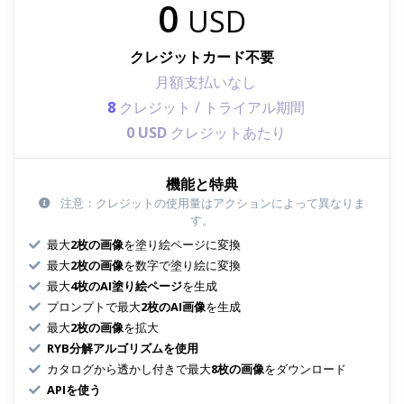
0
USD
クレジットカード不要
月額支払いなし
8
クレジット / トライアル期間
0 USD
クレジットあたり
機能と特典
注意：クレジットの使用量はアクションによって異なりま
す。
最大
2枚の画像
を塗り絵ページに変換
最大
2枚の画像
を数字で塗り絵に変換
最大
4枚のAI塗り絵ページ
を生成
プロンプトで最大
2枚のAI画像
を生成
最大
2枚の画像
を拡大
RYB分解アルゴリズムを使用
カタログから透かし付きで最大
8枚の画像
をダウンロード
APIを使う