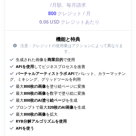
/月額、毎月請求
800
クレジット / 月
0.06 USD
クレジットあたり
機能と特典
注意：クレジットの使用量はアクションによって異なりま
す。
生成された画像を
商業目的
で使用
APIを使用
してビジネスプロセスを改善
バーチャルアーティストラボ API
でパレット、カラーマッチン
グ、ミキシング、グリッドツールを利用
最大
800枚の画像
を塗り絵ページに変換
最大
800枚の画像
を数字で塗り絵に変換
最大
800枚のAI塗り絵ページ
を生成
プロンプトで最大
320枚のAI画像
を生成
最大
800枚の画像
を拡大
RYB分解アルゴリズムを使用
APIを使う