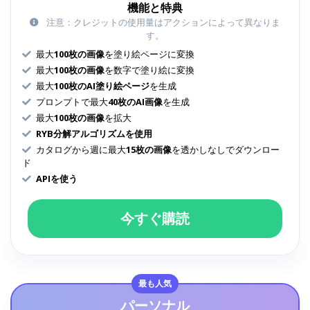
機能と特典
注意：クレジットの使用量はアクションによって異なりま
す。
最大
100枚の画像
を塗り絵ページに変換
最大
100枚の画像
を数字で塗り絵に変換
最大
100枚のAI塗り絵ページ
を生成
プロンプトで最大
40枚のAI画像
を生成
最大
100枚の画像
を拡大
RYB分解アルゴリズムを使用
カタログから週に最大
15枚の画像
を透かしなしでダウンロー
ド
APIを使う
今すぐ購読
最も人気
パーソナル