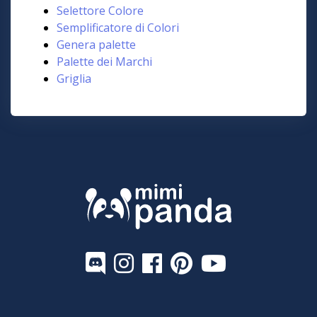
Selettore Colore
Semplificatore di Colori
Genera palette
Palette dei Marchi
Griglia