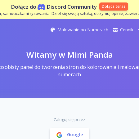
Dołącz do
Discord Community
Dołącz teraz
 samouczkami rysowania. Dziel się swoją sztuką, otrzymuj opinie, zawiera
Malowanie po Numerach
Cennik
Witamy w Mimi Panda
osobisty panel do tworzenia stron do kolorowania i malowa
numerach.
Zaloguj się przez
Google