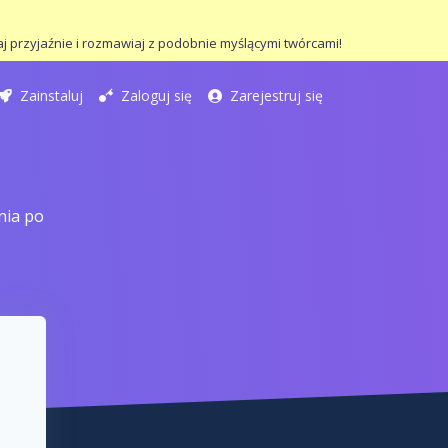
j przyjaźnie i rozmawiaj z podobnie myślącymi twórcami!
Zainstaluj
Zaloguj się
Zarejestruj się
nia po