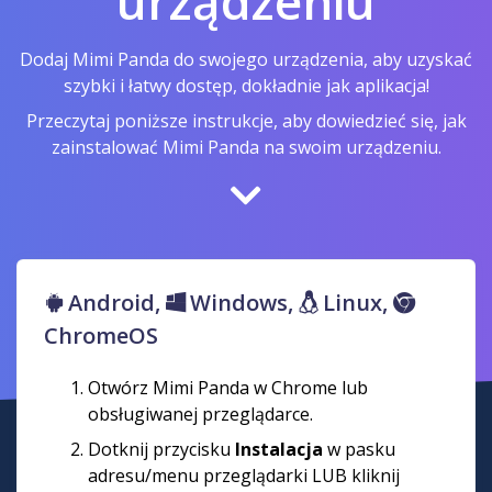
urządzeniu
Dodaj Mimi Panda do swojego urządzenia, aby uzyskać
szybki i łatwy dostęp, dokładnie jak aplikacja!
Przeczytaj poniższe instrukcje, aby dowiedzieć się, jak
zainstalować Mimi Panda na swoim urządzeniu.
Android,
Windows,
Linux,
ChromeOS
Otwórz Mimi Panda w Chrome lub
obsługiwanej przeglądarce.
Dotknij przycisku
Instalacja
w pasku
adresu/menu przeglądarki LUB kliknij