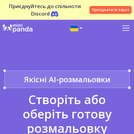
Приєднуйтесь до спільноти
Приєднатися зараз
Discord
Якісні AI-розмальовки
Створіть або
оберіть готову
розмальовку