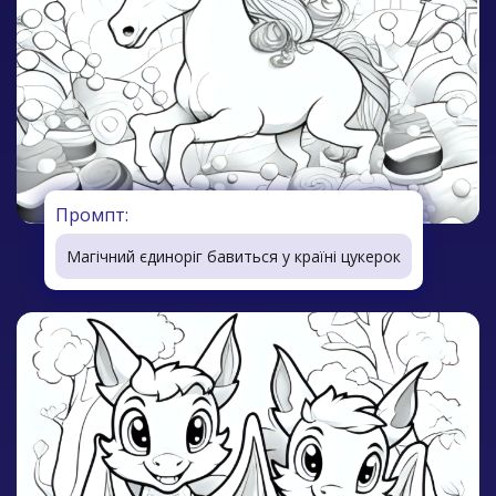
Промпт:
Магічний єдиноріг бавиться у країні цукерок