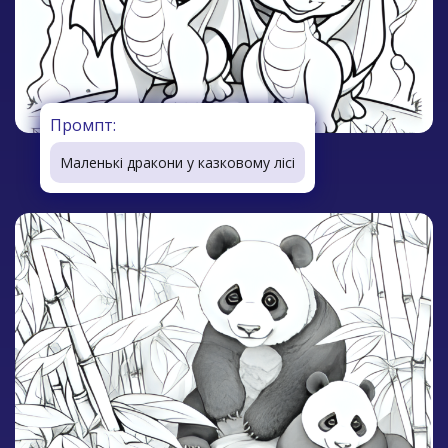
Промпт:
Маленькі дракони у казковому лісі