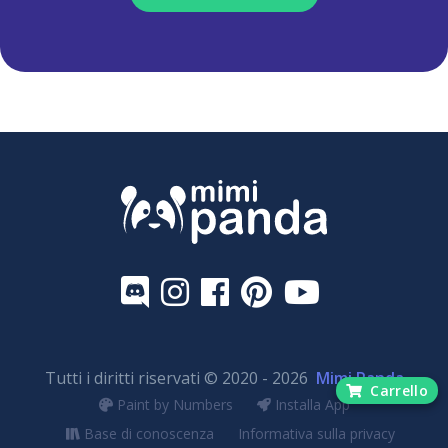
Tutti i diritti riservati © 2020 - 2026
Mimi Panda
Carrello
Paint by Numbers
Installa App
Base di conoscenza
Informativa sulla privacy