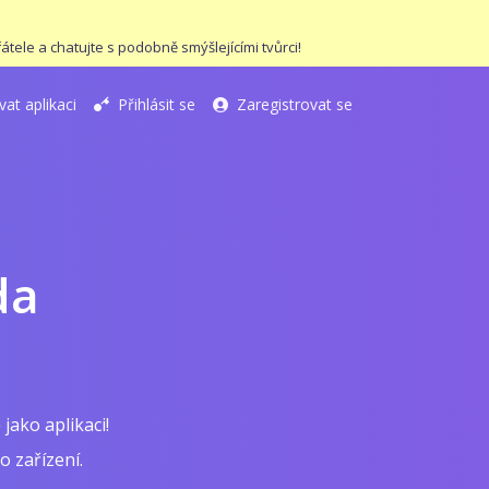
tele a chatujte s podobně smýšlejícími tvůrci!
vat aplikaci
Přihlásit se
Zaregistrovat se
da
jako aplikaci!
 zařízení.