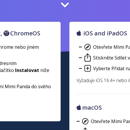
x,
ChromeOS
iOS and iPadOS
Chrome nebo jiném
Otevřete Mimi Pa
Stiskněte Sdílet v
dresním
Vyberte Přidat n
lačítko
Instalovat
níže
Vyžaduje iOS 16.4+ nebo 
ní Mimi Panda do svého
macOS
Otevřete Mimi Pan