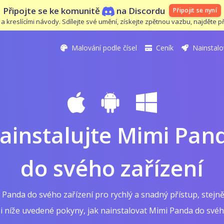
Připojte se ke komunitě
na Discordu
Připojit se nyní
kreslícími návody. Sdílejte své umění, získejte zpětnou vazbu, najděte přá
Malování podle čísel
Ceník
Nainstalo
ainstalujte Mimi Pan
do svého zařízení
 Panda do svého zařízení pro rychlý a snadný přístup, stejně 
si níže uvedené pokyny, jak nainstalovat Mimi Panda do svého