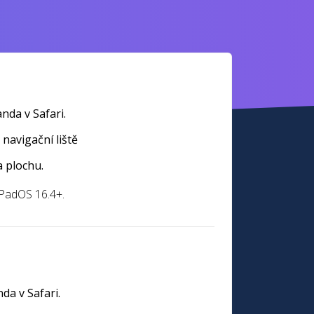
nda v Safari.
 navigační liště
a plochu.
iPadOS 16.4+.
da v Safari.