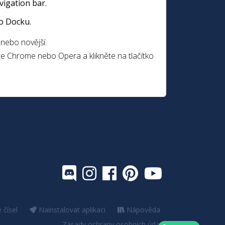
vigation bar.
do Docku.
ebo novější.
jte Chrome nebo Opera a klikněte na tlačítko
 čísel
Nainstalovat aplikaci
Nápověda
Zásady ochrany osobních údajů