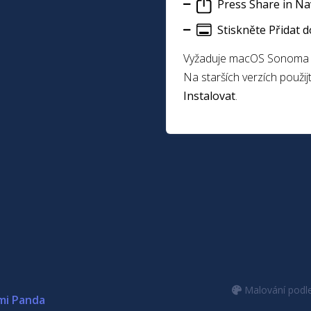
Press Share in Na
Stiskněte Přidat 
Vyžaduje macOS Sonoma n
Na starších verzích použi
Instalovat
.
Malování podle
mi Panda