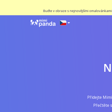
Buďte v obraze s nejnovějšími omalovánkami a 
N
Přidejte Mimi
Přečtěte 