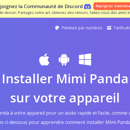
joignez la Communauté de Discord
Rejoignez mainten
s de dessin. Partagez votre art, obtenez des retours, faites-vous des amis
Peinture par numéros
Tarificat
Installer Mimi Panda
sur votre appareil
nda à votre appareil pour un accès rapide et facile, comme u
ons ci-dessous pour apprendre comment installer Mimi Panda