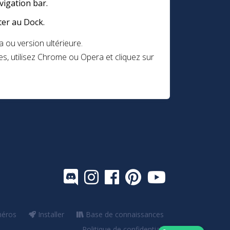
vigation bar.
ter au Dock.
u version ultérieure.
es, utilisez Chrome ou Opera et cliquez sur
méros
Installer
Base de connaissances
Politique de confidentialité