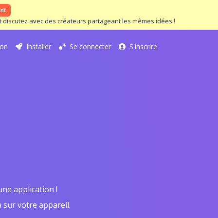
ant
 et discutez avec des créateurs partageant les mêmes idées !
ion
Installer
Se connecter
S'inscrire
ne application !
 sur votre appareil.