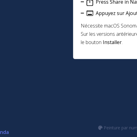
Press Share in Na
Appuyez sur Ajou
Nécessite macOS Sonoma o
Sur les versions antérieur
le bouton
Installer
.
Peinture par nu
anda