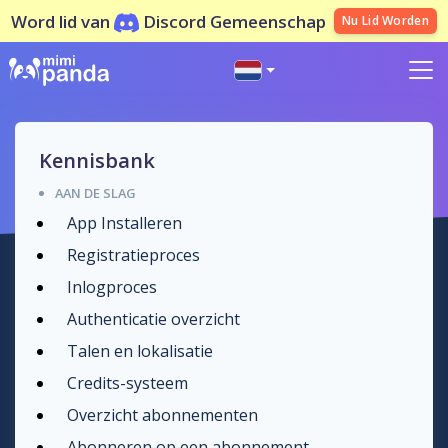
Word lid van
Discord Gemeenschap
Nu Lid Worden
Kennisbank
AAN DE SLAG
App Installeren
Registratieproces
Inlogproces
Authenticatie overzicht
Talen en lokalisatie
Credits-systeem
Overzicht abonnementen
Abonneren op een abonnement