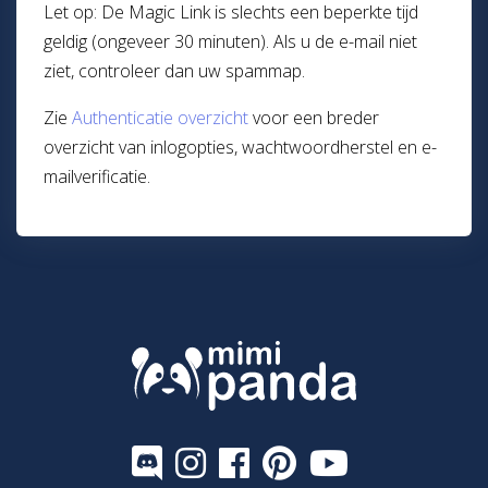
Let op: De Magic Link is slechts een beperkte tijd
geldig (ongeveer 30 minuten). Als u de e-mail niet
ziet, controleer dan uw spammap.
Zie
Authenticatie overzicht
voor een breder
overzicht van inlogopties, wachtwoordherstel en e-
mailverificatie.