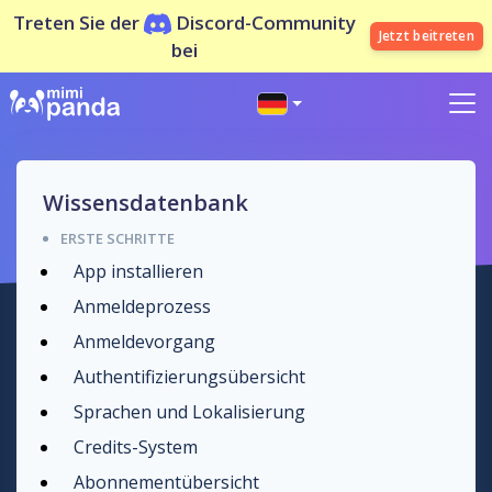
Treten Sie der
Discord-Community
Jetzt beitreten
bei
Wissensdatenbank
ERSTE SCHRITTE
App installieren
Anmeldeprozess
Anmeldevorgang
Authentifizierungsübersicht
Sprachen und Lokalisierung
Credits-System
Abonnementübersicht